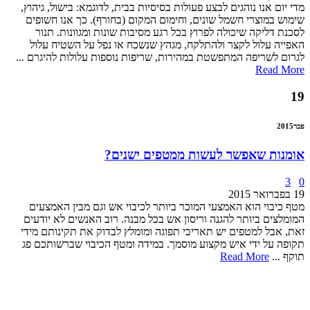
מדי יום אנו נוהגים לבצע פעולות בסיסיות בבית, לדוגמא: בישול, גיהוץ,
שימוש במוצרי חשמל שונים, וחימום המקום (בחורף). כך אנו חשופים
לסכנת דליקה שיכולה לפרוץ בכל רגע מסיבות שונות ומגוונות. תנור
האפייה עלול לקצר ולהתלקח, מגהץ שנשכח או נפל על השטיח עלול
לגרום לשריפה המתפשטת במהירות, שריפות נוספות עלולות להיגרם ...
Read More
19
פבר
2015
אומנות שאפשר לעשות ממטפים ישנים?
3
0
19 בפברואר 2015
מטף כיבוי הוא האמצעי המוכר ביותר לכיבוי אש וגם מבין האמצעים
המומלצים ביותר להגנה וריסון אש בכל מבנה. רוב האנשים לא יודעים
זאת, אבל למטפים יש תאריכי תפוגה ומומלץ לבדוק את תקינותם מידי
תקופה על ידי איש מקצוע מוסמך. במידה ומטף הכיבוי שברשותכם פג
תוקף ...
Read More