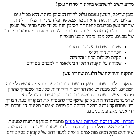
מדוע חשוב להשתמש בחלונות שחרור עשן?
בזמן שריפה, העשן עצמם עלול להיות המסוכן ביותר. הוא מכיל גזים
רעילים ומפחית את הראות, מה שמקשה על הפינוי וההצלה. חלונות
שחרור עשן מסייעים להפחתת הסיכון הזה על ידי פינוי מהיר של העשן
והפחתת הלחץ התרמי במבנה, ולכן הם חלק בלתי נפרד מהתכנון המודרני
של מבנים, כולל מבני ציבור ומבני תעשייה.
שיפור בטיחות השוהים במבנה
הפחתת נזקי רכוש
הקלת פעולות הפינוי וההצלה
שמירה על תקנות התקן הבינלאומיות למבנים בטוחים
התקנה ותחזוקה של חלונות שחרור עשן
התקנת חלונות שחרור עשן דורשת תכנון מוקפד והתאמה אישית למבנה
המסוים. לכל מבנה יש את הדרישות הייחודיות שלו, מה שמצריך פתרון
מותאם אישית שמובטח על-ידי מומחים מקצועיים. חשוב לוודא
שהמערכת מתוחזקת באופן שוטף כדי להבטיח את תפקודה בעת הצורך,
כיון שתחזוקה נכונה כוללת בדיקה תקופתית ואישור תקינות המערכת על
ידי אנשי מקצוע מוסמכים.
חברת י.פלג הנדסה ובטיחות אש בע"מ
מתמחה במתן פתרונות למניעת
כיבוי וגילוי אש, כולל תכנון והתקנת חלונות שחרור עשן. החברה מציעה
שירותים מתקדמים מותאמים אישית למגוון רחב של לקוחות בסקטורים