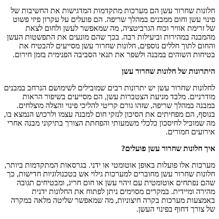
חלונות שחרור עשן הם מערכות מתקדמות המדגישות את החשיבות של
פינוי עשן וחום ממבנים במהלך שריפה. הם פועלים על עקרון פיזי פשוט
של זרימת אוויר וכוח הגרביטציה, מה שמאפשר לעשן ולחום לצאת
מהמבנה במהירות וביעילות רבה. בכך שהם מונעים את התפשטות העשן
והחום לתוך חללים נוספים, חלונות שחרור עשן מסייעים להבטיח את
בטיחות השוהים במבנה ולשפר את תנאי הסביבה הפנימית בזמן חירום.
היתרונות של חלונות שחרור עשן
לחלונות שחרור עשן יש יתרונות רבים שמובילים לשימושם הנרחב במבנים
מודרניים. מלבד מניעת הצטברות עשן, הם מסייעים בשיפור הראות
במבנה במהלך שריפה, שזהו גורם קריטי להליכי פינוי והצלה מוצלחים.
בנוסף, הם מפחיתים את הסיכון לנזקי חום למבנה עצמו ולרכוש הנמצא בו,
מה שמוביל לחיסכון כלכלי משמעותי והפחתת הצורך בתיקוני מבנה אחרי
אירועים חמורים.
איך חלונות שחרור עשן פועלים?
מערכות אלו פועלות באופן אוטומטי או ידני. בגרסאות המתקדמות ביותר,
חלונות שחרור עשן מחוברים למערכות גילוי אש בטכנולוגיות חדישות, כך
שהם נפתחים אוטומטית עם זיהוי עשן או חום חריג, ומבטיחים תגובה
מהירה ומיידית. במקרים מסוימים ניתן לפתוח את החלונות ידנית
באמצעות מערכות בקרה חיצוניות, מה שמאפשר שליטה מלאה במקרה
של צורך דחוף בפינוי העשן.