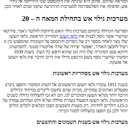
המראה שלהם, אולם היא שינתה את הקונספט שבו התייחסו אל גילוי
אש, וסיפקה את הפלטפורמה למערכות ההתרעה שקמו שנים לאחר מכן.
מערכות גילוי אש בתחילת המאה ה – 20
הפריצה הגדולה בתחום מערכות גילוי האש מיוחסת לוולטר ג'אגר, פיזיקאי
שוויצרי אשר ניסה לבנות את
גלאי העשן
המודרני הראשון. גלאי העשן
שלו נוצר לאחר מספר רב של ניסויים והתבסס על העובדה שהמפגש בין גז
רעיל לחמצן האוויר, יאפשר יצירה של שדה אלקטרו מגנטי. להפתעתו,
דווקא עשן הסיגריה שלו היה הגז שהוא חיפש כל העת. בשנת 1939
המשיך שוויצרי נוסף בשם הרנסט מיילי את דרכו וחיבר את גלאי העשן
אל אזעקה.
מערכות גילוי אש מסחריות ראשונות
בשנת 1951 נמכרו גלאי העשן הראשונים אל השוק המוסדי והופצו בקרב
מפעלים וארגונים עסקיים. מכיוון שהם נחשבו ליקרים במיוחד וגדולים
הרבה יותר מגלאי העשן המוכרים לנו, הם לא זכו להצלחה גדולה בשנים
הראשונות. גלאי העשן הופעלו בעזרת סוללה של 9 וולט ועלותם עמדה על
כ-125 דולרים ליחידה. רק בשנות השבעים הפכו הגלאים לקלים וזולים
יותר ולכן גם הופצו בהצלחה למגזר הביתי.
מערכות גילוי אש בשנות השמונים והתשעים