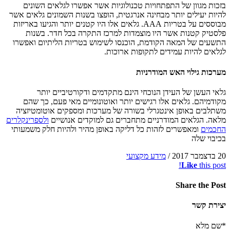
בזכות מגוון של התפתחויות טכנולוגיות אשר אפשרו לגלאים השונים
להיות יעילים יותר מבחינה אנרגטית, הופצו בשנות השמונים גלאים אשר
מבוססים על בטריות AAA. גלאים אלו היו קטנים יותר והגיעו באריזות
פלסטיק קטנות אשר היו מוצמדות למרכז התקרה בכל חדר. בשנות
התשעים של המאה הקודמת, הוכנסו לשימוש בטריות הליתיום ואפשרו
לגלאים להיות עמידים לתקופות ארוכות.
מערכות גילוי האש המודרניות
גלאי העשן של העידן הנוכחי הינם מתקדמים ודקורטיביים יותר
מקודמיהם. גלאים אלו רגישים יותר ואוטונומיים מאי פעם, כך שהם
משתלבים באופן אינטגרלי בשורה של מערכות ומספקים אוטומטיזציה
מלאה. הגלאים המודרניים מתחברים גם למוקדים אנושיים
ולספרינקלרים
החכמים
ומאפשרים לזהות כל דליקה באופן מהיר ולהיות חלק משמעותי
בכיבוי שלה
20 בדצמבר 2017
/
מידע מקצועי
Like
this post!
Share
the Post
יצירת קשר
*שם מלא