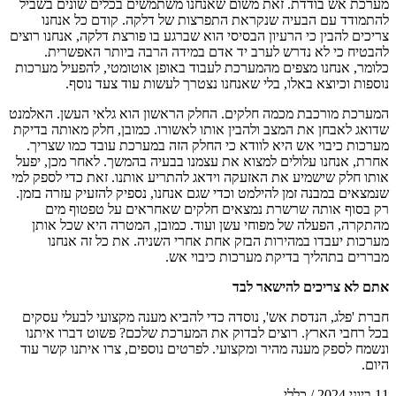
מערכת אש בודדת. זאת משום שאנחנו משתמשים בכלים שונים בשביל
להתמודד עם הבעיה שנקראת התפרצות של דלקה. קודם כל אנחנו
צריכים להבין כי הרעיון הבסיסי הוא שברגע בו פורצת דלקה, אנחנו רוצים
להבטיח כי לא נדרש לערב יד אדם במידה הרבה ביותר האפשרית.
כלומר, אנחנו מצפים מהמערכת לעבוד באופן אוטומטי, להפעיל מערכות
נוספות וכיוצא באלו, בלי שאנחנו נצטרך לעשות עוד צעד נוסף.
המערכת מורכבת מכמה חלקים. החלק הראשון הוא גלאי העשן. האלמנט
שדואג לאבחן את המצב ולהבין אותו לאשורו. כמובן, חלק מאותה בדיקת
מערכות כיבוי אש היא לוודא כי החלק הזה במערכת עובד כמו שצריך.
אחרת, אנחנו עלולים למצוא את עצמנו בבעיה בהמשך. לאחר מכן, יפעל
אותו חלק שישמיע את האזעקה וידאג להתריע אותנו. זאת כדי לספק למי
שנמצאים במבנה זמן להילמט וכדי שגם אנחנו, נספיק להזעיק עזרה בזמן.
רק בסוף אותה שרשרת נמצאים חלקים שאחראים על טפטוף מים
מהתקרה, הפעלה של מפוחי עשן ועוד. כמובן, המטרה היא שכל אותן
מערכות יעבדו במהירות הבזק אחת אחרי השניה. את כל זה אנחנו
מבררים בתהליך בדיקת מערכות כיבוי אש.
אתם לא צריכים להישאר לבד
חברת 'פלג, הנדסת אש', נוסדה כדי להביא מענה מקצועי לבעלי עסקים
בכל רחבי הארץ. רוצים לבדוק את המערכת שלכם? פשוט דברו איתנו
ונשמח לספק מענה מהיר ומקצועי. לפרטים נוספים, צרו איתנו קשר עוד
היום.
11 ביוני 2024
/
כללי